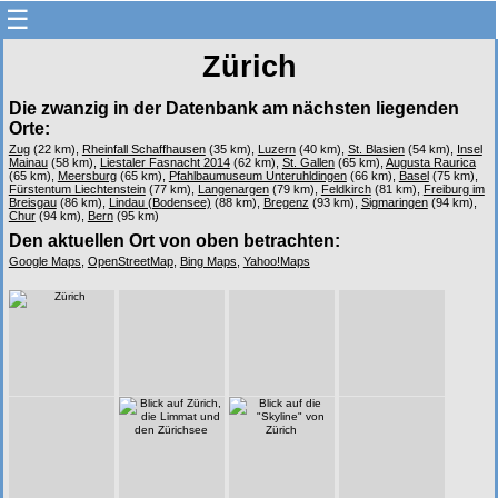
☰
Zürich
Die zwanzig in der Datenbank am nächsten liegenden
Orte:
Zug
(22 km),
Rheinfall Schaffhausen
(35 km),
Luzern
(40 km),
St. Blasien
(54 km),
Insel
Mainau
(58 km),
Liestaler Fasnacht 2014
(62 km),
St. Gallen
(65 km),
Augusta Raurica
(65 km),
Meersburg
(65 km),
Pfahlbaumuseum Unteruhldingen
(66 km),
Basel
(75 km),
Fürstentum Liechtenstein
(77 km),
Langenargen
(79 km),
Feldkirch
(81 km),
Freiburg im
Breisgau
(86 km),
Lindau (Bodensee)
(88 km),
Bregenz
(93 km),
Sigmaringen
(94 km),
Chur
(94 km),
Bern
(95 km)
Den aktuellen Ort von oben betrachten:
Google Maps
,
OpenStreetMap
,
Bing Maps
,
Yahoo!Maps