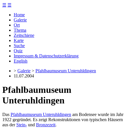
☰
☰
Home
Galerie
Ort
Thema
Zeitschiene
Karte
Suche
Quiz
Impressum & Datenschutzerklärung
English
>
Galerie
>
Pfahlbaumuseum Unteruhldingen
11.07.2004
Pfahlbaumuseum
Unteruhldingen
Das
Pfahlbaumuseum Unteruhldingen
am Bodensee wurde im Jahr
1922 gegründet. Es zeigt Rekonstruktionen von typischen Häusern
aus der
Stein-
und
Bronzezeit
.