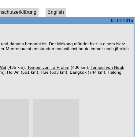
nschutzerklärung
English
04.04.2015
t und danach benannt ist. Der Mekong mündet hier in einem Netz
iner Meeresbucht entstanden und wächst heute immer noch jährlich
Wat
(435 km),
Tempel von Ta Prohm
(436 km),
Tempel von Neak
m),
Hoi An
(651 km),
Hue
(693 km),
Bangkok
(744 km),
Halong