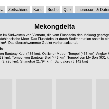
ma
Zeitschiene
Karte
Suche
Quiz
Impressum & Date
Mekongdelta
ion im Südwesten von Vietnam, die vom Flussdelta des Mekong gepräg
üdchinesische Meer. Das Flussdelta ist durch Sedimentation anstelle e
 km². Das überschwemmte Gebiet variiert saisonal.
te:
on Banteay Kdei
(435 km),
Östlicher Mebon Tempel
(435 km),
Angkor 
39 km),
Tempel von Banteay Srei
(446 km),
Tempel von My Son
(631 k
g
(2.728 km),
Shanghai
(2.794 km),
Bangalore
(3.142 km)