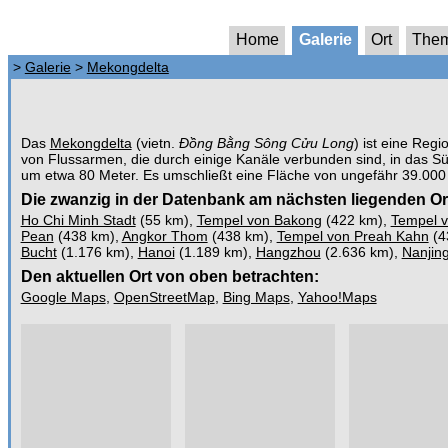
Home
Galerie
Ort
The
>
Galerie
>
Mekongdelta
Das
Mekongdelta
(vietn.
Đồng Bằng Sông Cửu Long
) ist eine Reg
von Flussarmen, die durch einige Kanäle verbunden sind, in das S
um etwa 80 Meter. Es umschließt eine Fläche von ungefähr 39.000
Die zwanzig in der Datenbank am nächsten liegenden Or
Ho Chi Minh Stadt
(55 km),
Tempel von Bakong
(422 km),
Tempel v
Pean
(438 km),
Angkor Thom
(438 km),
Tempel von Preah Kahn
(4
Bucht
(1.176 km),
Hanoi
(1.189 km),
Hangzhou
(2.636 km),
Nanjin
Den aktuellen Ort von oben betrachten:
Google Maps
,
OpenStreetMap
,
Bing Maps
,
Yahoo!Maps