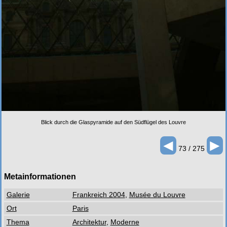
Blick durch die Glaspyramide auf den Südflügel des Louvre
◄
►
73 / 275
Metainformationen
Galerie
Frankreich 2004
,
Musée du Louvre
Ort
Paris
Thema
Architektur
,
Moderne