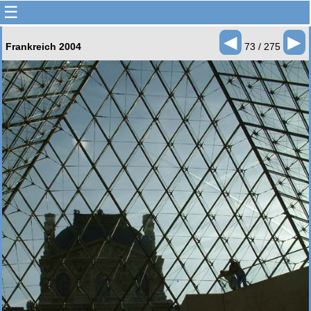
☰
◄
►
Frankreich 2004
73 / 275