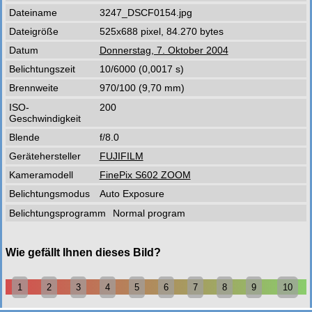
Dateiname
3247_DSCF0154.jpg
Dateigröße
525x688 pixel, 84.270 bytes
Datum
Donnerstag, 7. Oktober 2004
Belichtungszeit
10/6000 (0,0017 s)
Brennweite
970/100 (9,70 mm)
ISO-
200
Geschwindigkeit
Blende
f/8.0
Gerätehersteller
FUJIFILM
Kameramodell
FinePix S602 ZOOM
Belichtungsmodus
Auto Exposure
Belichtungsprogramm
Normal program
Wie gefällt Ihnen dieses Bild?
1
2
3
4
5
6
7
8
9
10