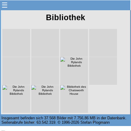
☰
Bibliothek
Insgesamt befinden sich 37.568 Bilder mit 7.756,86 MB in der Datenbank.
Seitenabrufe bisher: 63.542.319. © 1996-2026 Stefan Plogmann