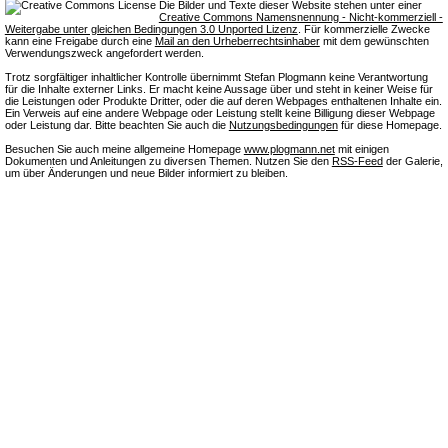
Die Bilder und Texte dieser Website stehen unter einer
Creative Commons Namensnennung - Nicht-kommerziell -
Weitergabe unter gleichen Bedingungen 3.0 Unported Lizenz
. Für kommerzielle Zwecke
kann eine Freigabe durch eine
Mail an den Urheberrechtsinhaber
mit dem gewünschten
Verwendungszweck angefordert werden.
Trotz sorgfältiger inhaltlicher Kontrolle übernimmt Stefan Plogmann keine Verantwortung
für die Inhalte externer Links. Er macht keine Aussage über und steht in keiner Weise für
die Leistungen oder Produkte Dritter, oder die auf deren Webpages enthaltenen Inhalte ein.
Ein Verweis auf eine andere Webpage oder Leistung stellt keine Billigung dieser Webpage
oder Leistung dar. Bitte beachten Sie auch die
Nutzungsbedingungen
für diese Homepage.
Besuchen Sie auch meine allgemeine Homepage
www.plogmann.net
mit einigen
Dokumenten und Anleitungen zu diversen Themen. Nutzen Sie den
RSS-Feed
der Galerie,
um über Änderungen und neue Bilder informiert zu bleiben.