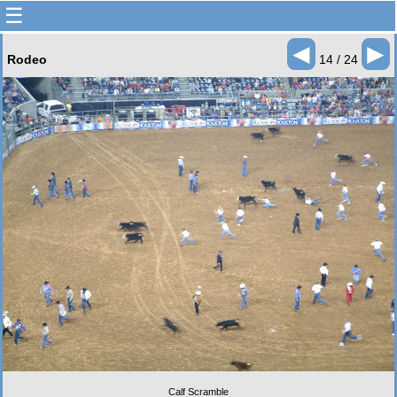
☰
◄
►
Rodeo
14 / 24
Calf Scramble