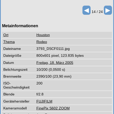
◄
►
14 / 24
Metainformationen
Ort
Houston
Thema
Rodeo
Dateiname
3793_DSCF0111.jpg
Dateigröße
800x601 pixel, 123.835 bytes
Datum
Freitag, 18. März 2005
Belichtungszeit
10/200 (0,0500 s)
Brennweite
2390/100 (23,90 mm)
ISO-
200
Geschwindigkeit
Blende
f/2.8
Gerätehersteller
FUJIFILM
Kameramodell
FinePix S602 ZOOM