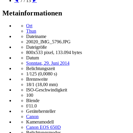
◄
7 / 13
►
Metainformationen
Ort
Thun
Dateiname
20020_IMG_5796.JPG
Dateigröße
800x533 pixel, 133.094 bytes
Datum
Sonntag, 29. Juni 2014
Belichtungszeit
1/125 (0,0080 s)
Brennweite
18/1 (18,00 mm)
ISO-Geschwindigkeit
100
Blende
f/11.0
Gerätehersteller
Canon
Kameramodell
Canon EOS 650D
Belichtungsmodus