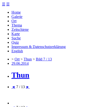
☰
☰
Home
Galerie
Ort
Thema
Zeitschiene
Karte
Suche
Quiz
Impressum & Datenschutzerklärung
English
>
Ort
>
Thun
>
Bild 7 / 13
29.06.2014
Thun
◄
7 / 13
►