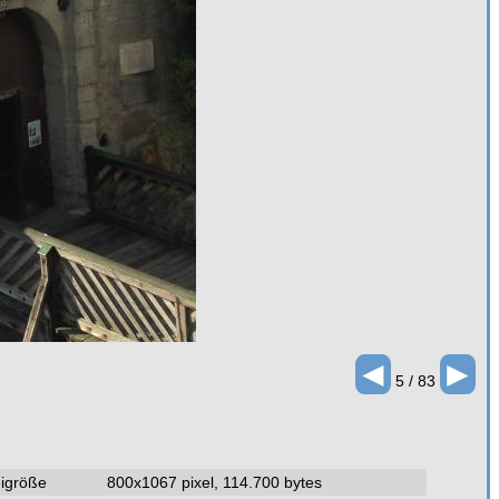
◄
►
5 / 83
igröße
800x1067 pixel, 114.700 bytes