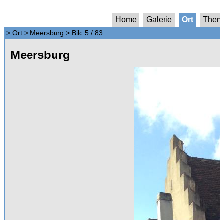
Home
Galerie
Ort
The
>
Ort
>
Meersburg
>
Bild 5 / 83
Meersburg