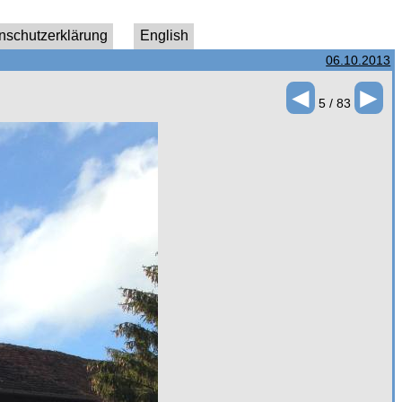
nschutzerklärung
English
06.10.2013
◄
►
5 / 83