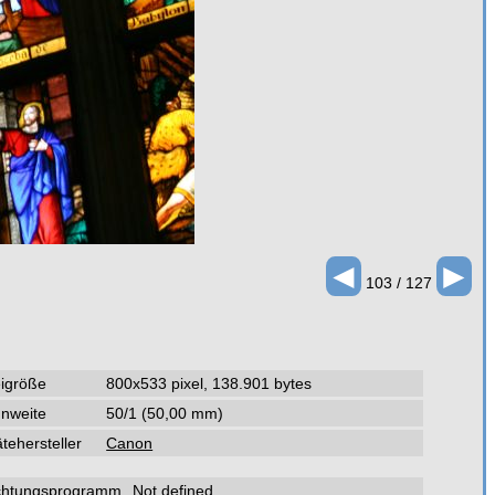
◄
►
103 / 127
igröße
800x533 pixel, 138.901 bytes
nweite
50/1 (50,00 mm)
tehersteller
Canon
ichtungsprogramm
Not defined