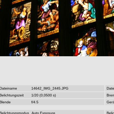
Dateiname
14642_IMG_2445.JPG
Date
Belichtungszeit
1/20 (0,0500 s)
Bren
Blende
f/4.5
Gerä
Belichtungsmodus
Auto Exposure
Bel