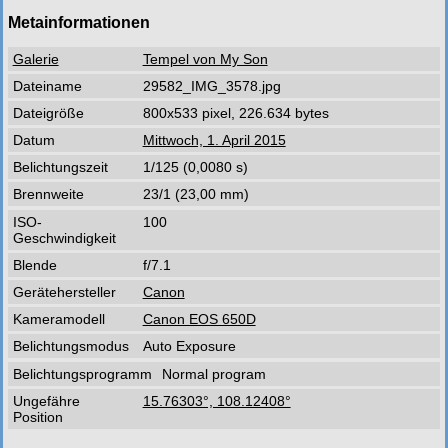
Metainformationen
Galerie
Tempel von My Son
Dateiname
29582_IMG_3578.jpg
Dateigröße
800x533 pixel, 226.634 bytes
Datum
Mittwoch, 1. April 2015
Belichtungszeit
1/125 (0,0080 s)
Brennweite
23/1 (23,00 mm)
ISO-
100
Geschwindigkeit
Blende
f/7.1
Gerätehersteller
Canon
Kameramodell
Canon EOS 650D
Belichtungsmodus
Auto Exposure
Belichtungsprogramm
Normal program
Ungefähre
15.76303°, 108.12408°
Position