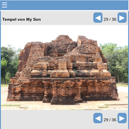
☰
◄
►
Tempel von My Son
29 / 36
◄
►
29 / 36